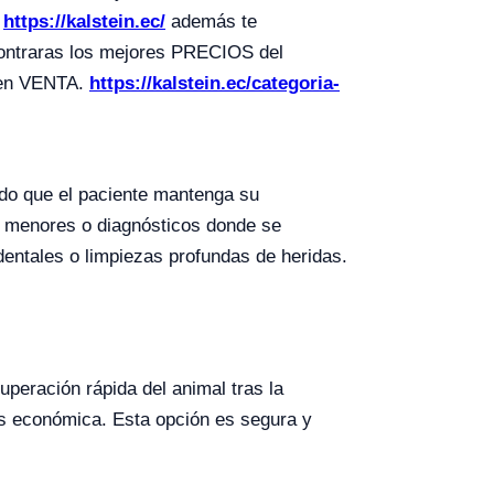
s
https://kalstein.ec/
además te
contraras los mejores PRECIOS del
 en VENTA.
https://kalstein.ec/categoria-
ndo que el paciente mantenga su
es menores o diagnósticos donde se
 dentales o limpiezas profundas de heridas.
uperación rápida del animal tras la
ás económica. Esta opción es segura y