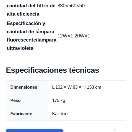
cantidad del filtro de
830×560×50
alta eficiencia
Especificación y
cantidad de lámpara
12W×1 20W×1
fluorescente/lámpara
ultravioleta
Especificaciones técnicas
Dimensiones
L 102 × W 83 × H 153 cm
Peso
175 kg
Fabricante
Kalstein