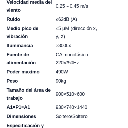
Velocidad media del
0,25～0,45 m/s
viento
Ruido
≤62dB (A)
Medio pico de
≤5 μM (dirección x,
vibración
y, z)
Iluminancia
≥300Lx
Fuente de
CA monofásico
alimentación
220V/50Hz
Poder maximo
490W
Peso
90kg
Tamaño del área de
900×510×600
trabajo
A1×P1×A1
930×740×1440
Dimensiones
Soltero/Soltero
Especificación y