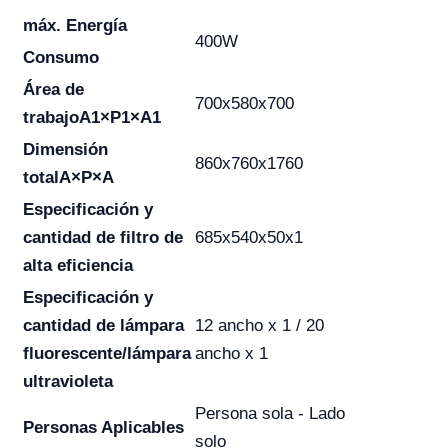
máx. Energía
400W
Consumo
Área de
700x580x700
trabajo
A1×P1×A1
Dimensión
860x760x1760
total
A×P×A
Especificación y
cantidad de filtro de
685x540x50x1
alta eficiencia
Especificación y
cantidad de lámpara
12 ancho x 1 / 20
fluorescente/lámpara
ancho x 1
ultravioleta
Persona sola - Lado
Personas Aplicables
solo