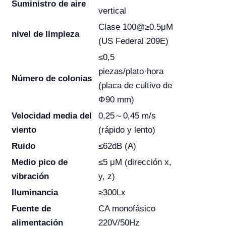
Suministro de aire
vertical
Clase 100@≥0.5μM
nivel de limpieza
(US Federal 209E)
≤0,5
piezas/plato·hora
Número de colonias
(placa de cultivo de
Φ90 mm)
Velocidad media del
0,25～0,45 m/s
viento
(rápido y lento)
Ruido
≤62dB (A)
Medio pico de
≤5 μM (dirección x,
vibración
y, z)
Iluminancia
≥300Lx
Fuente de
CA monofásico
alimentación
220V/50Hz