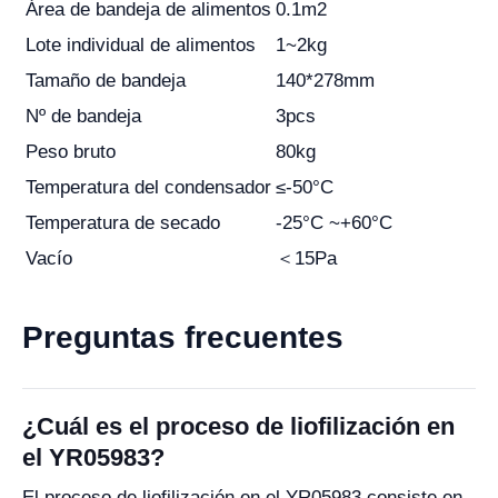
Área de bandeja de alimentos
0.1m2
Lote individual de alimentos
1~2kg
Tamaño de bandeja
140*278mm
Nº de bandeja
3pcs
Peso bruto
80kg
Temperatura del condensador
≤-50°C
Temperatura de secado
-25°C ~+60°C
Vacío
＜15Pa
Preguntas frecuentes
¿Cuál es el proceso de liofilización en
el YR05983?
El proceso de liofilización en el YR05983 consiste en