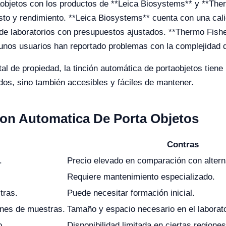
aobjetos con los productos de **Leica Biosystems** y **Ther
costo y rendimiento. **Leica Biosystems** cuenta con una cal
e laboratorios con presupuestos ajustados. **Thermo Fisher 
lgunos usuarios han reportado problemas con la complejidad d
tal de propiedad, la tinción automática de portaobjetos tiene
os, sino también accesibles y fáciles de mantener.
cion Automatica De Porta Objetos
Contras
.
Precio elevado en comparación con alter
Requiere mantenimiento especializado.
tras.
Puede necesitar formación inicial.
nes de muestras.
Tamaño y espacio necesario en el laborato
o.
Disponibilidad limitada en ciertas regiones