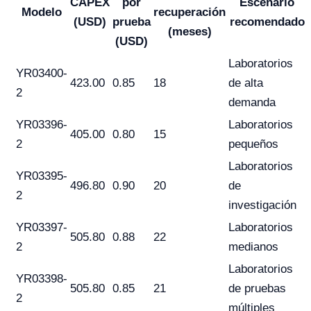
CAPEX
por
Escenario
Modelo
recuperación
(USD)
prueba
recomendado
(meses)
(USD)
Laboratorios
YR03400-
423.00
0.85
18
de alta
2
demanda
YR03396-
Laboratorios
405.00
0.80
15
2
pequeños
Laboratorios
YR03395-
496.80
0.90
20
de
2
investigación
YR03397-
Laboratorios
505.80
0.88
22
2
medianos
Laboratorios
YR03398-
505.80
0.85
21
de pruebas
2
múltiples