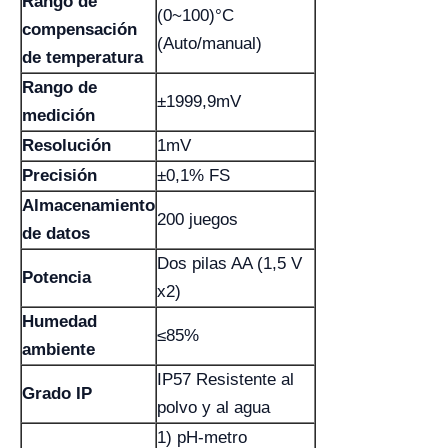
Rango de
(0~100)°C
compensación
(Auto/manual)
de temperatura
Rango de
±1999,9mV
medición
Resolución
1mV
Precisión
±0,1% FS
Almacenamiento
200 juegos
de datos
Dos pilas AA (1,5 V
Potencia
x2)
Humedad
≤85%
ambiente
IP57 Resistente al
Grado IP
polvo y al agua
1) pH-metro