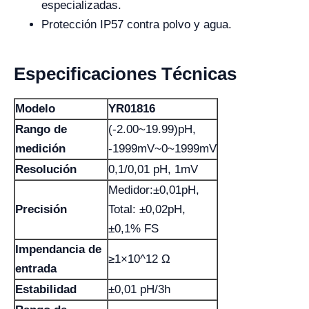
especializadas.
Protección IP57 contra polvo y agua.
Especificaciones Técnicas
Modelo
YR01816
Rango de
(-2.00~19.99)pH,
medición
-1999mV~0~1999mV
Resolución
0,1/0,01 pH, 1mV
Medidor:±0,01pH,
Precisión
Total: ±0,02pH,
±0,1% FS
Impendancia de
≥1×10^12 Ω
entrada
Estabilidad
±0,01 pH/3h