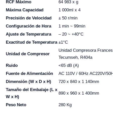
RCF Máximo
64 983 x g
Máxima Capacidad
1 000ml x 4
Precisión de Velocidad
± 50 r/min
Configuración de Hora
1 min ~ 99min
Ajuste de Temperatura
– 20 ~ +40°C
Exactitud de Temperatura
±1°C
Unidad Compresora Frances
Unidad de Compresor
Tecumseh, R404a
Ruido
<65 dB (A)
Fuente de Alimentación
AC 110V / 60Hz AC220V/50
Dimensión (W x D x H)
720 x 840 x 1 140mm
Tamaño del Embalaje (L x
890 x 960 x 1 400mm
W x H)
Peso Neto
280 Kg