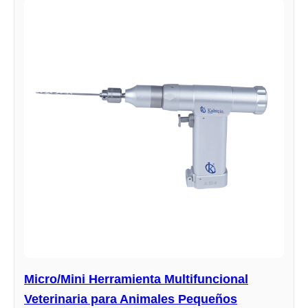
Micro/Mini Herramienta Multifuncional
Veterinaria para Animales Pequeños