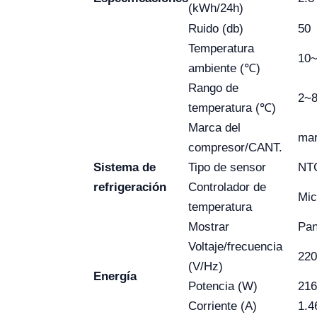
(kWh/24h)
Ruido (db)
50
Temperatura
10
ambiente (℃)
Rango de
2~
temperatura (℃)
Marca del
mar
compresor/CANT.
Sistema de
Tipo de sensor
NT
refrigeración
Controlador de
Mic
temperatura
Mostrar
Pan
Voltaje/frecuencia
220
(V/Hz)
Energía
Potencia (W)
21
Corriente (A)
1.4