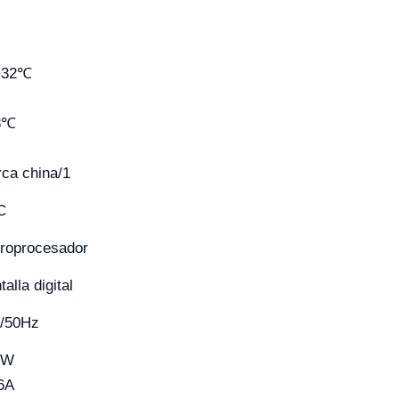
~32℃
8℃
ca china/1
C
roprocesador
talla digital
/50Hz
6W
6A