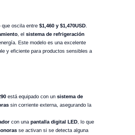
 que oscila entre
$
1,460
y $
1,470
USD
.
amiento
, el
sistema de refrigeración
energía. Este modelo es una excelente
ble y eficiente para productos sensibles a
290
está equipado con un
sistema de
oras
sin corriente externa, asegurando la
ador
con una
pantalla digital LED
, lo que
sonoras
se activan si se detecta alguna