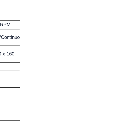
0 RPM
/Continuo
0 x 160