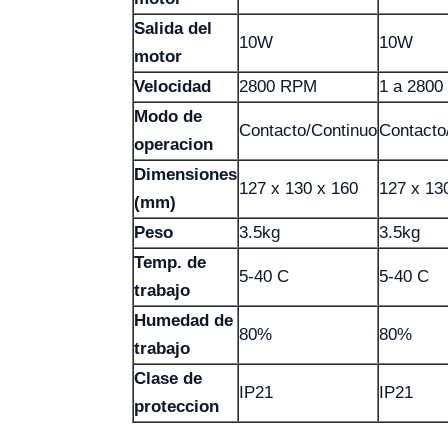
Salida del
10W
10W
motor
Velocidad
2800 RPM
1 a 280
Modo de
Contacto/Continuo
Contacto
operacion
Dimensiones
127 x 130 x 160
127 x 13
(mm)
Peso
3.5kg
3.5kg
Temp. de
5-40 C
5-40 C
trabajo
Humedad de
80%
80%
trabajo
Clase de
IP21
IP21
proteccion