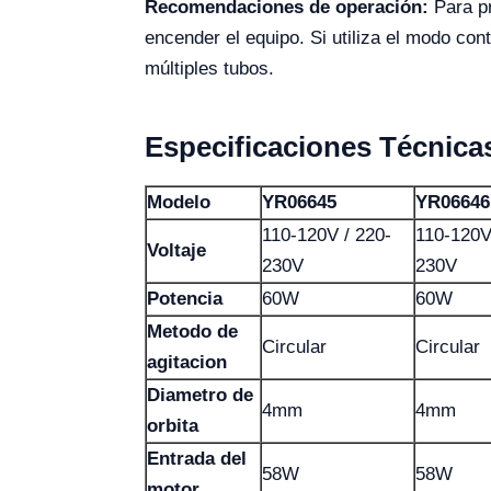
Recomendaciones de operación:
Para pr
encender el equipo. Si utiliza el modo con
múltiples tubos.
Especificaciones Técnica
Modelo
YR06645
YR06646
110-120V / 220-
110-120V
Voltaje
230V
230V
Potencia
60W
60W
Metodo de
Circular
Circular
agitacion
Diametro de
4mm
4mm
orbita
Entrada del
58W
58W
motor