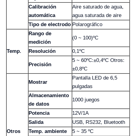
Calibración
Aire saturado de agua,
automática
agua saturada de aire
Tipo de electrodo
Polarográfico
Rango de
(0 ~ 100)ºC
medición
Temp.
Resolución
0,1ºC
5 ~ 60ºC:±0,4ºC Otros:
Precisión
±0,8ºC
Pantalla LED de 6,5
Mostrar
pulgadas
Almacenamiento
1000 juegos
de datos
Potencia
12V/1A
Salida
USB, RS232, Bluetooth
Otros
Temp. ambiente
5 ~ 35 ºC