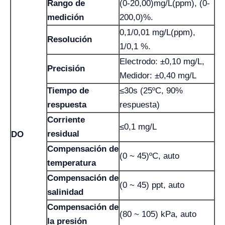
Rango de
(0-20,00)mg/L(ppm), (0-
medición
200,0)%.
0,1/0,01 mg/L(ppm),
Resolución
1/0,1 %.
Electrodo: ±0,10 mg/L,
Precisión
Medidor: ±0,40 mg/L
Tiempo de
≤30s (25ºC, 90%
respuesta
respuesta)
Corriente
≤0,1 mg/L
residual
DO
Compensación de
(0 ~ 45)ºC, auto
temperatura
Compensación de
(0 ~ 45) ppt, auto
salinidad
Compensación de
(80 ~ 105) kPa, auto
la presión