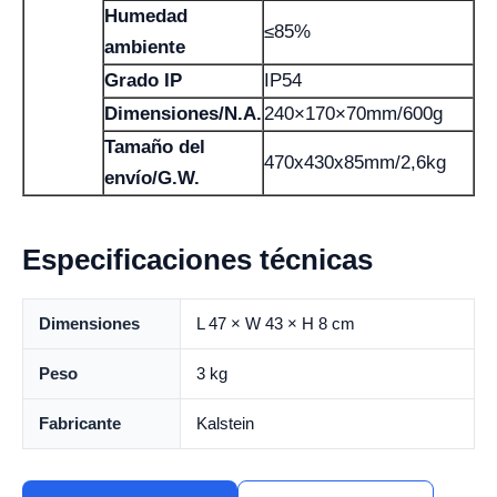
Humedad
≤85%
ambiente
Grado IP
IP54
Dimensiones/N.A.
240×170×70mm/600g
Tamaño del
470x430x85mm/2,6kg
envío/G.W.
Especificaciones técnicas
Dimensiones
L 47 × W 43 × H 8 cm
Peso
3 kg
Fabricante
Kalstein