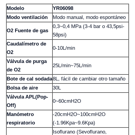
Modelo
YR06098
Modo ventilación
Modo manual, modo espontáneo
0,3~0,4 MPa (3-4 bar o 43,5psi-
O2 Fuente de gas
58psi)
Caudalímetro de
0-10L/min
O2
Válvula de purga
25L/min~75L/min
de O2
Bote de cal sodada
8L, fácil de cambiar otro tamaño
Bolsa de aire
30L
Válvula APL(Pop-
0~60cmH2O
Off)
Manómetro
-20cmH2O~100cmH2O
respiratorio
(-1.96Kpa~9.6Kpa)
Isoflurano (Sevoflurano,