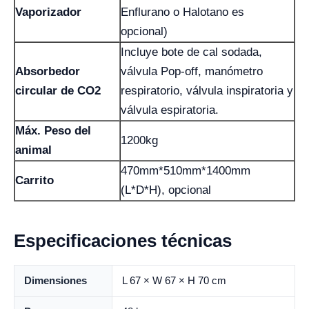
Vaporizador
Enflurano o Halotano es
opcional)
Incluye bote de cal sodada,
Absorbedor
válvula Pop-off, manómetro
circular de CO2
respiratorio, válvula inspiratoria y
válvula espiratoria.
Máx. Peso del
1200kg
animal
470mm*510mm*1400mm
Carrito
(L*D*H), opcional
Especificaciones técnicas
Dimensiones
L 67 × W 67 × H 70 cm