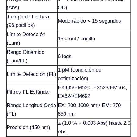
(Abs)
OD)
Tiempo de Lectura
Modo rápido < 15 segundos
(96 pocillos)
Límite Detección
15 amol / pocillo
(Lum)
Rango Dinámico
6 logs
(Lum/FL)
1 pM (condición de
Límite Detección (FL)
optimización)
EX485/EM530, EX523/EM564,
Filtros FL Estándar
EX624/EM692
Rango Longitud Onda
EX: 200-1000 nm / EM: 270-
(FL)
850 nm
± (1.0 % + 0.003 Abs) hasta 2.0
Precisión (450 nm)
Abs