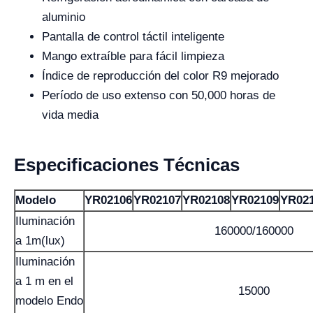
aluminio
Pantalla de control táctil inteligente
Mango extraíble para fácil limpieza
Índice de reproducción del color R9 mejorado
Período de uso extenso con 50,000 horas de
vida media
Especificaciones Técnicas
Modelo
YR02106
YR02107
YR02108
YR02109
YR02
Iluminación
160000/160000
a 1m(lux)
Iluminación
a 1 m en el
15000
modelo Endo