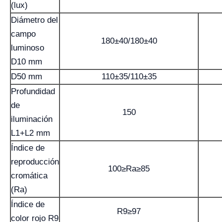
(lux)
Diámetro del
campo
180±40/180±40
luminoso
D10 mm
D50 mm
110±35/110±35
Profundidad
de
150
iluminación
L1+L2 mm
Índice de
reproducción
100≥Ra≥85
cromática
(Ra)
Índice de
R9≥97
color rojo R9