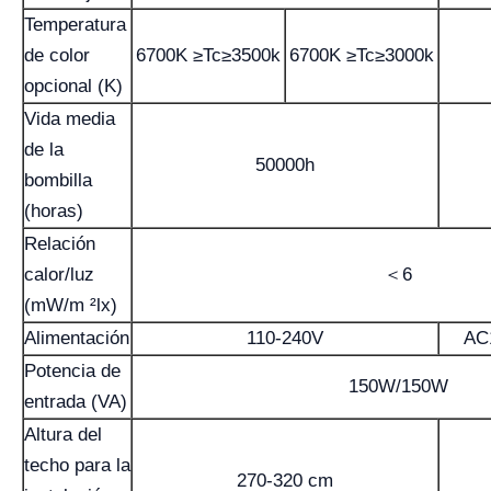
Temperatura
de color
6700K ≥Tc≥3500k
6700K ≥Tc≥3000k
opcional (K)
Vida media
de la
50000h
bombilla
(horas)
Relación
calor/luz
＜6
(mW/m ²lx)
Alimentación
110-240V
AC
Potencia de
150W/150W
entrada (VA)
Altura del
techo para la
270-320 cm