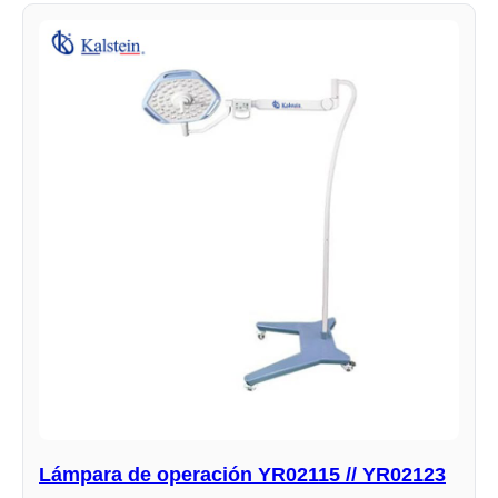
Lámpara de operación YR02115 // YR02123