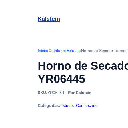
Kalstein
Inicio
›
Catálogo
›
Estufas
›
Horno de Secado Termos
Horno de Secado
YR06445
SKU:
YR06444
·
Por Kalstein
Categorías:
Estufas
,
Con secado