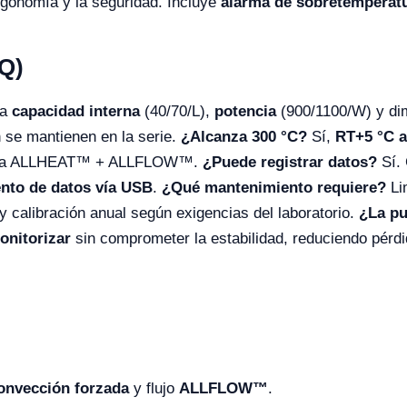
ergonomía y la seguridad. Incluye
alarma de sobretemperat
Q)
a
capacidad interna
(40/70/L),
potencia
(900/1100/W) y di
 se mantienen en la serie.
¿Alcanza 300 °C?
Sí,
RT+5 °C a
cias a ALLHEAT™ + ALLFLOW™.
¿Puede registrar datos?
Sí.
ento de datos vía USB
.
¿Qué mantenimiento requiere?
Li
 y calibración anual según exigencias del laboratorio.
¿La pu
onitorizar
sin comprometer la estabilidad, reduciendo pérdi
onvección forzada
y flujo
ALLFLOW™
.