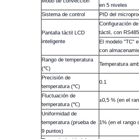
Modo de convección
en 5 niveles
Sistema de control
PID del micropr
Configuración de
táctil, con RS48
Pantalla táctil LCD
inteligente
El modelo "TC" es
con almacenamie
Rango de temperatura
Temperatura amb
(℃)
Precisión de
0.1
temperatura (℃)
Fluctuación de
±0,5 % (en el ra
temperatura (℃)
Uniformidad de
temperatura (prueba de
1% (en el rango 
9 puntos)