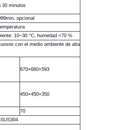
n 30 minutos
9min, opcional
temperatura
iente: 10~30 °C, humedad <70 %
tuosos con el medio ambiente de alta
670×680×593
450×450×350
70
e SUS304