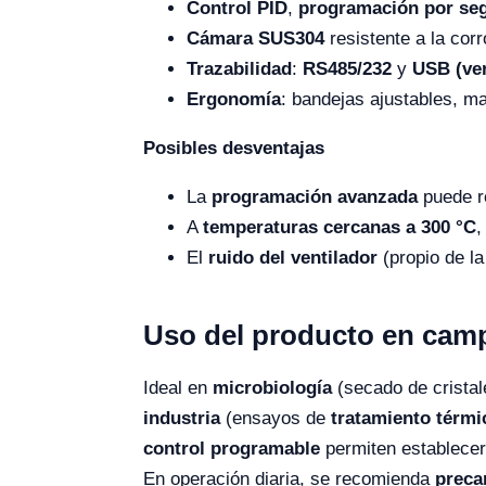
Control PID
,
programación por se
Cámara SUS304
resistente a la cor
Trazabilidad
:
RS485/232
y
USB (ve
Ergonomía
: bandejas ajustables, ma
Posibles desventajas
La
programación avanzada
puede r
A
temperaturas cercanas a 300 °C
,
El
ruido del ventilador
(propio de l
Uso del producto en cam
Ideal en
microbiología
(secado de cristale
industria
(ensayos de
tratamiento térmi
control programable
permiten establece
En operación diaria, se recomienda
preca