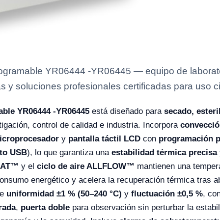
ogramable YR06444 -YR06445 — equipo de laborator
s y soluciones profesionales certificadas para uso ci
able YR06444 -YR06445
está diseñado para
secado, esteri
igación, control de calidad e industria. Incorpora
convecció
microprocesador
y
pantalla táctil LCD
con
programación 
nto USB
), lo que garantiza una
estabilidad térmica precisa
HEAT™
y el
ciclo de aire ALLFLOW™
mantienen una tempera
onsumo energético y acelera la recuperación térmica tras ab
ce
uniformidad ±1 % (50–240 °C)
y
fluctuación ±0,5 %
, co
rada
,
puerta doble
para observación sin perturbar la estabi