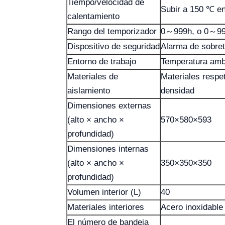
Tiempo/velocidad de
Subir a 150 ℃ e
calentamiento
Rango del temporizador
0～999h, o 0～999
Dispositivo de seguridad
Alarma de sobre
Entorno de trabajo
Temperatura amb
Materiales de
Materiales respe
aislamiento
densidad
Dimensiones externas
(alto × ancho ×
570×580×593
profundidad)
Dimensiones internas
(alto × ancho ×
350×350×350
profundidad)
Volumen interior (L)
40
Materiales interiores
Acero inoxidabl
El número de bandeja