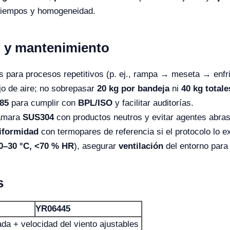
 tiempos y homogeneidad.
 y mantenimiento
 para procesos repetitivos (p. ej., rampa → meseta → enfri
ujo de aire; no sobrepasar
20 kg por bandeja
ni
40 kg totale
85
para cumplir con
BPL/ISO
y facilitar auditorías.
cámara
SUS304
con productos neutros y evitar agentes abras
iformidad
con termopares de referencia si el protocolo lo e
0–30 °C, <70 % HR
), asegurar
ventilación
del entorno para 
s
YR06445
da + velocidad del viento ajustables