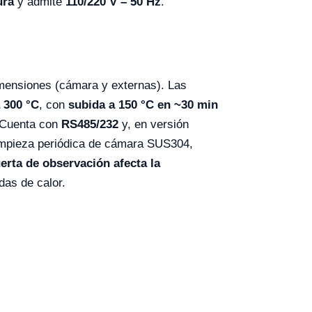
ura
y admite
110/220 V – 50 Hz
.
mensiones (cámara y externas). Las
 300 °C
, con
subida a 150 °C en ~30 min
 Cuenta con
RS485/232
y, en versión
mpieza periódica de cámara SUS304,
erta de observación afecta la
das de calor.