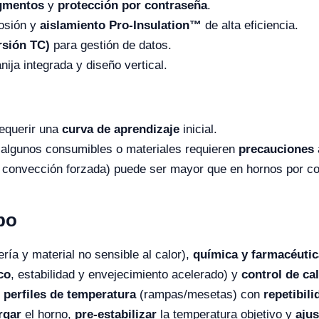
gmentos
y
protección por contraseña
.
rosión y
aislamiento Pro-Insulation™
de alta eficiencia.
rsión TC)
para gestión de datos.
nija integrada y diseño vertical.
equerir una
curva de aprendizaje
inicial.
 algunos consumibles o materiales requieren
precauciones
a convección forzada) puede ser mayor que en hornos por co
po
ría y material no sensible al calor),
química y farmacéutic
co
, estabilidad y envejecimiento acelerado) y
control de ca
r
perfiles de temperatura
(rampas/mesetas) con
repetibili
rgar
el horno,
pre-estabilizar
la temperatura objetivo y
ajus