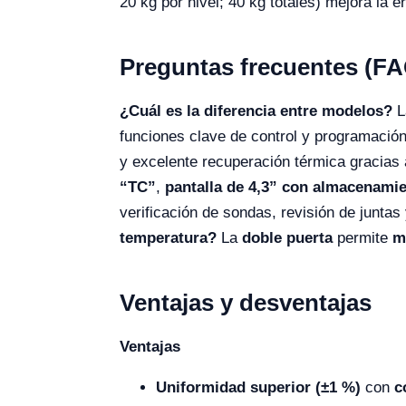
20 kg por nivel; 40 kg totales) mejora la 
Preguntas frecuentes (FA
¿Cuál es la diferencia entre modelos?
L
funciones clave de control y programación
y excelente recuperación térmica gra
“TC”
,
pantalla de 4,3” con almacenami
verificación de sondas, revisión de juntas
temperatura?
La
doble puerta
permite
m
Ventajas y desventajas
Ventajas
Uniformidad superior (±1 %)
con
c