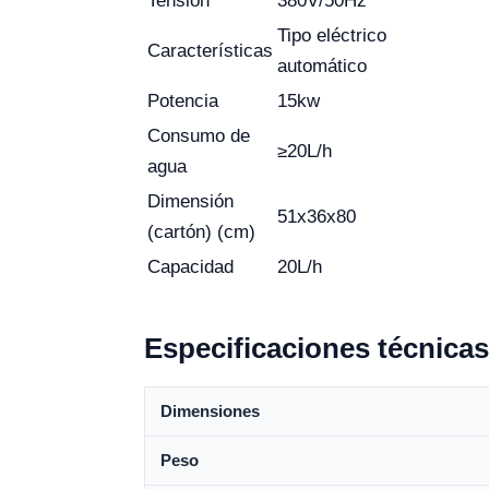
Tensión
380V/50Hz
Tipo eléctrico
Características
automático
Potencia
15kw
Consumo de
≥20L/h
agua
Dimensión
51x36x80
(cartón) (cm)
Capacidad
20L/h
Especificaciones técnicas
Dimensiones
Peso