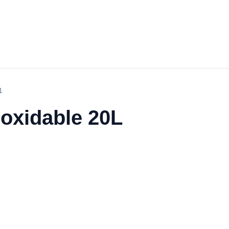
1
noxidable 20L