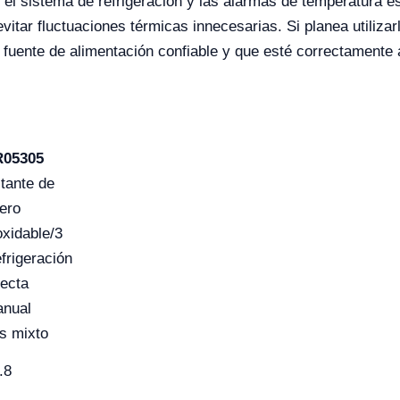
e el sistema de refrigeración y las alarmas de temperatura
itar fluctuaciones térmicas innecesarias. Si planea utilizar
 fuente de alimentación confiable y que esté correctamente 
R05305
tante de
ero
oxidable/3
frigeración
recta
nual
s mixto
.8