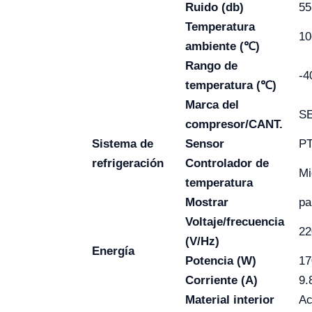
Ruido (db)
55
Temperatura
1
ambiente (℃)
Rango de
-4
temperatura (℃)
Marca del
S
compresor/CANT.
Sistema de
Sensor
P
refrigeración
Controlador de
Mi
temperatura
Mostrar
pa
Voltaje/frecuencia
22
(V/Hz)
Energía
Potencia (W)
1
Corriente (A)
9.
Material interior
Ac