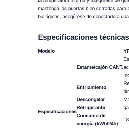
la temperatura interna y asegúrese de qu
mantenga las puertas bien cerradas para ev
biológicos, asegúrese de conectarlo a una
Especificaciones técnicas
Modelo
Y
Es
Estante/cajón CANT.
ac
in
Re
Enfriamiento
di
Descongelar
Ma
Refrigerante
ga
Especificaciones
Consumo de
18
energía (kWh/24h)