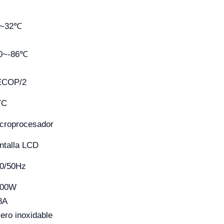
0~32℃
0~-86℃
ECOP/2
TC
croprocesador
ntalla LCD
0/50Hz
700W
8A
ero inoxidable