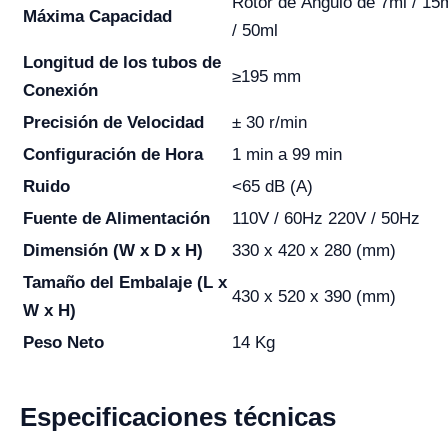
Rotor de Ángulo de 7ml / 15m
Máxima Capacidad
/ 50ml
Longitud de los tubos de
≥195 mm
Conexión
Precisión de Velocidad
± 30 r/min
Configuración de Hora
1 min a 99 min
Ruido
<65 dB (A)
Fuente de Alimentación
110V / 60Hz 220V / 50Hz
Dimensión (W x D x H)
330 x 420 x 280 (mm)
Tamaño del Embalaje (L x
430 x 520 x 390 (mm)
W x H)
Peso Neto
14 Kg
Especificaciones técnicas