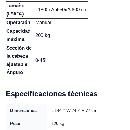
Tamaño
L1800xAn650xAl800mm
(L*A*A)
Operación
Manual
Capacidad
200 kg
máxima
Sección de
la cabeza
0-45°
ajustable
Ángulo
Especificaciones técnicas
Dimensiones
L 144 × W 74 × H 77 cm
Peso
120 kg