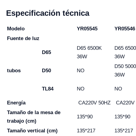
Especificación técnica
Modelo
YR05545
YR05546
Fuente de luz
D65 6500K
D65 650
D65
36W
36W
D50 500
tubos
D50
NO
36W
TL84
NO
NO
Energía
CA220V 50HZ
CA220V 
Tamaño de la mesa de
135*90
135*90
trabajo (cm)
Tamaño vertical (cm)
135*217
135*217