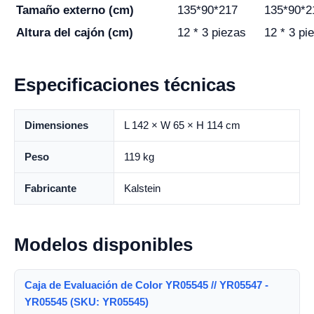
Tamaño externo (cm)
135*90*217
135*90*2
Altura del cajón (cm)
12 * 3 piezas
12 * 3 pi
Especificaciones técnicas
Dimensiones
L 142 × W 65 × H 114 cm
Peso
119 kg
Fabricante
Kalstein
Modelos disponibles
Caja de Evaluación de Color YR05545 // YR05547 -
YR05545 (SKU: YR05545)