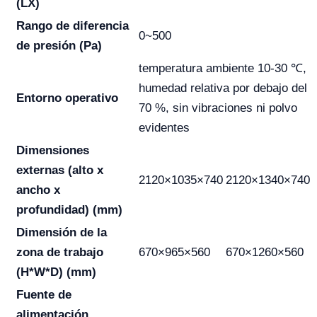
(LX)
Rango de diferencia
0~500
de presión (Pa)
temperatura ambiente 10-30 ℃,
humedad relativa por debajo del
Entorno operativo
70 %, sin vibraciones ni polvo
evidentes
Dimensiones
externas (alto x
2120×1035×740
2120×1340×740
ancho x
profundidad) (mm)
Dimensión de la
zona de trabajo
670×965×560
670×1260×560
(H*W*D) (mm)
Fuente de
alimentación