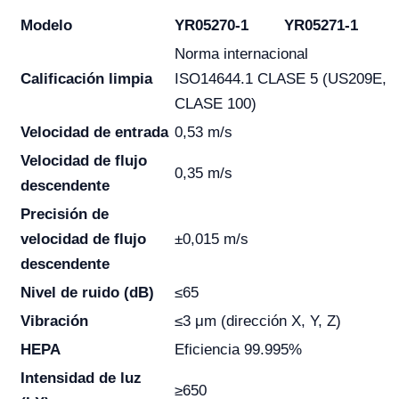
Modelo
YR05270-1
YR05271-1
Norma internacional
Calificación limpia
ISO14644.1 CLASE 5 (US209E,
CLASE 100)
Velocidad de entrada
0,53 m/s
Velocidad de flujo
0,35 m/s
descendente
Precisión de
velocidad de flujo
±0,015 m/s
descendente
Nivel de ruido (dB)
≤65
Vibración
≤3 μm (dirección X, Y, Z)
HEPA
Eficiencia 99.995%
Intensidad de luz
≥650