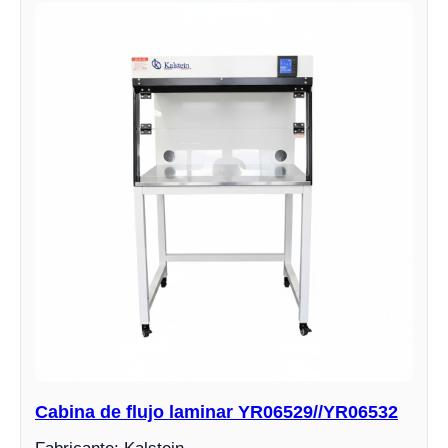
Cabina de flujo laminar YR06529//YR06532