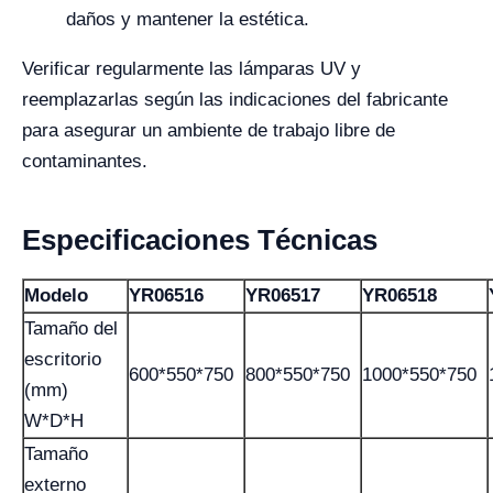
daños y mantener la estética.
Verificar regularmente las lámparas UV y
reemplazarlas según las indicaciones del fabricante
para asegurar un ambiente de trabajo libre de
contaminantes.
Especificaciones Técnicas
Modelo
YR06516
YR06517
YR06518
Tamaño del
escritorio
600*550*750
800*550*750
1000*550*750
(mm)
W*D*H
Tamaño
externo