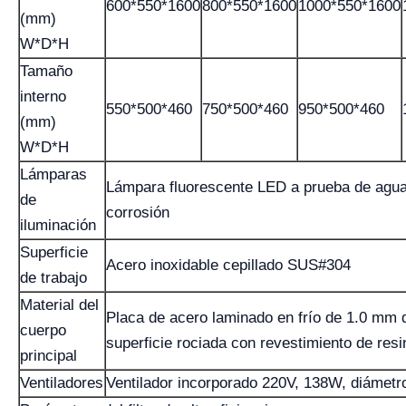
600*550*1600
800*550*1600
1000*550*1600
(mm)
W*D*H
Tamaño
interno
550*500*460
750*500*460
950*500*460
(mm)
W*D*H
Lámparas
Lámpara fluorescente LED a prueba de agua
de
corrosión
iluminación
Superficie
Acero inoxidable cepillado SUS#304
de trabajo
Material del
Placa de acero laminado en frío de 1.0 mm 
cuerpo
superficie rociada con revestimiento de resi
principal
Ventiladores
Ventilador incorporado 220V, 138W, diámet