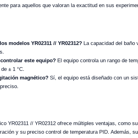
nte para aquellos que valoran la exactitud en sus experime
 los modelos YR02311 // YR02312?
La capacidad del baño va
s.
controlar este equipo?
El equipo controla un rango de te
 de ± 1 °C.
agitación magnético?
Sí, el equipo está diseñado con un si
preciso.
ico YR02311 // YR02312 ofrece múltiples ventajas, como su
uración y su preciso control de temperatura PID. Además, su 