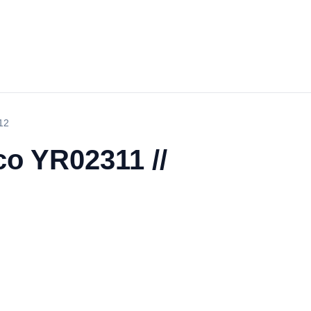
12
co YR02311 //