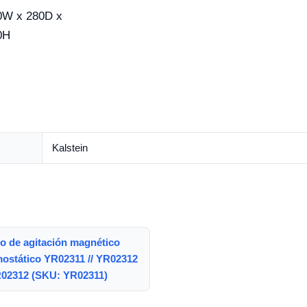
0W x 280D x
0H
Kalstein
o de agitación magnético
mostático YR02311 // YR02312
R02312 (SKU: YR02311)