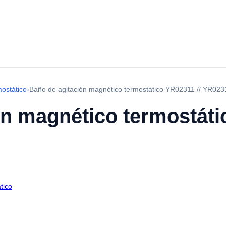
ostático
›
Baño de agitación magnético termostático YR02311 // YR023
n magnético termostáti
tico