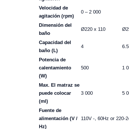
Velocidad de
0 – 2 000
agitación (rpm)
Dimensión del
Ø220 x 110
Ø2
baño
Capacidad del
4
6.5
baño (L)
Potencia de
calentamiento
500
1 
(W)
Max. El matraz se
puede colocar
3 000
5 
(ml)
Fuente de
alimentación (V /
110V -, 60Hz or 220-
Hz)