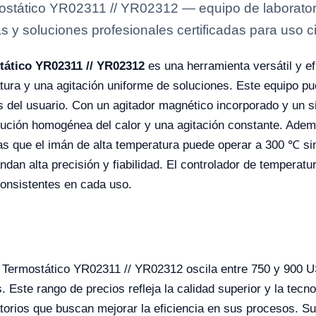
ostático YR02311 // YR02312 — equipo de laboratori
s y soluciones profesionales certificadas para uso ci
tático YR02311 // YR02312
es una herramienta versátil y ef
atura y una agitación uniforme de soluciones. Este equipo p
s del usuario. Con un agitador magnético incorporado y un s
ibución homogénea del calor y una agitación constante. Adem
as que el imán de alta temperatura puede operar a 300 ℃ si
dan alta precisión y fiabilidad. El controlador de temperatu
consistentes en cada uso.
o Termostático YR02311 // YR02312 oscila entre 750 y 900 
 Este rango de precios refleja la calidad superior y la tec
atorios que buscan mejorar la eficiencia en sus procesos. S