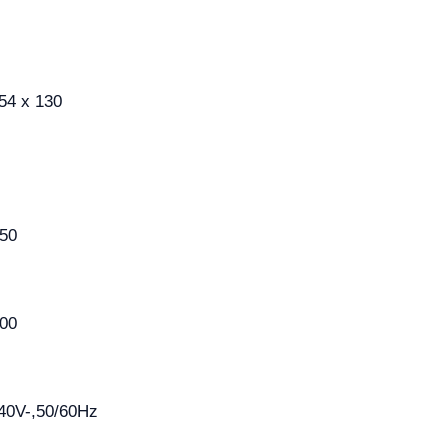
54 x 130
050
000
240V-,50/60Hz