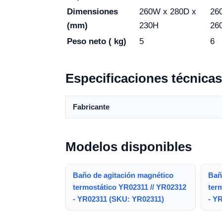
Dimensiones
260W x 280D x
26
(mm)
230H
26
Peso neto ( kg)
5
6
Especificaciones técnicas
Fabricante
Modelos disponibles
Baño de agitación magnético
Bañ
termostático YR02311 // YR02312
ter
- YR02311 (SKU: YR02311)
- Y