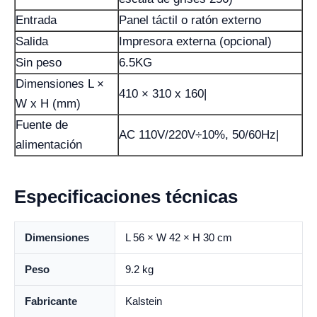
Entrada
Panel táctil o ratón externo
Salida
Impresora externa (opcional)
Sin peso
6.5KG
Dimensiones L ×
410 × 310 x 160|
W x H (mm)
Fuente de
AC 110V/220V÷10%, 50/60Hz|
alimentación
Especificaciones técnicas
Dimensiones
L 56 × W 42 × H 30 cm
Peso
9.2 kg
Fabricante
Kalstein