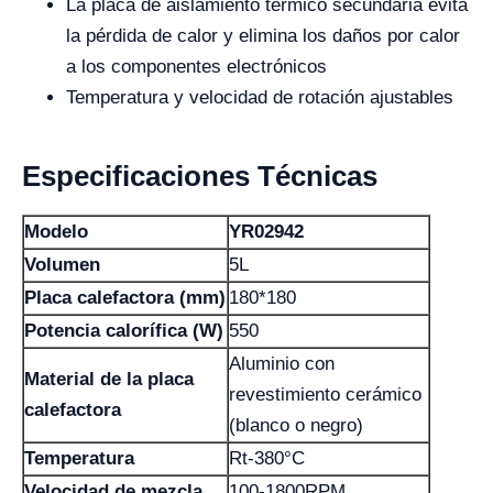
La placa de aislamiento térmico secundaria evita
la pérdida de calor y elimina los daños por calor
a los componentes electrónicos
Temperatura y velocidad de rotación ajustables
Especificaciones Técnicas
Modelo
YR02942
Volumen
5L
Placa calefactora (mm)
180*180
Potencia calorífica (W)
550
Aluminio con
Material de la placa
revestimiento cerámico
calefactora
(blanco o negro)
Temperatura
Rt-380°C
Velocidad de mezcla
100-1800RPM