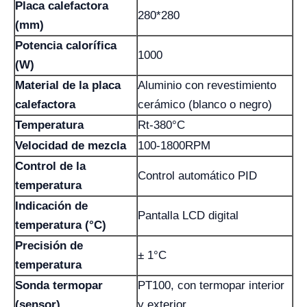
Placa calefactora
280*280
(mm)
Potencia calorífica
1000
(W)
Material de la placa
Aluminio con revestimiento
calefactora
cerámico (blanco o negro)
Temperatura
Rt-380°C
Velocidad de mezcla
100-1800RPM
Control de la
Control automático PID
temperatura
Indicación de
Pantalla LCD digital
temperatura (°C)
Precisión de
± 1°C
temperatura
Sonda termopar
PT100, con termopar interior
(sensor)
y exterior