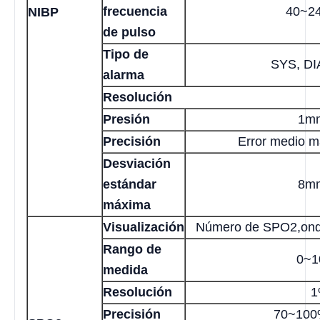
frecuencia
40~2
NIBP
de pulso
Tipo de
SYS, DI
alarma
Resolución
Presión
1m
Precisión
Error medio 
Desviación
estándar
8m
máxima
Visualización
Número de SPO2,onda
Rango de
0~1
medida
Resolución
1
Precisión
70~100