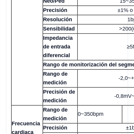
Neo/Ped
15~3
Precisión
±1% o
Resolución
1b
Sensibilidad
>200(
Impedancia
de entrada
≥5
diferencial
Rango de monitorización del segm
Rango de
-2,0~
medición
Precisión de
-0,8mV
medición
Rango de
0~350bpm
medición
Frecuencia
Precisión
±1
cardiaca