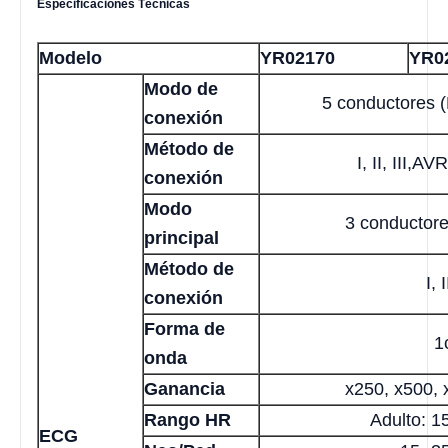
Especificaciones Técnicas
Modelo
YR02170
YR0
Modo de
5 conductores 
conexión
Método de
I, II, III,A
conexión
Modo
3 conductore
principal
Método de
I, I
conexión
Forma de
1
onda
Ganancia
x250, x500, 
Rango HR
Adulto: 
ECG