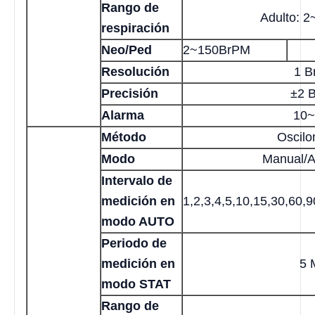
Rango de
Adulto: 
respiración
Neo/Ped
2~150BrPM
Resolución
1 B
Precisión
±2 
Alarma
10~
Método
Oscilo
Modo
Manual/A
Intervalo de
medición en
1,2,3,4,5,10,15,30,60,
modo AUTO
Periodo de
medición en
5 
modo STAT
Rango de