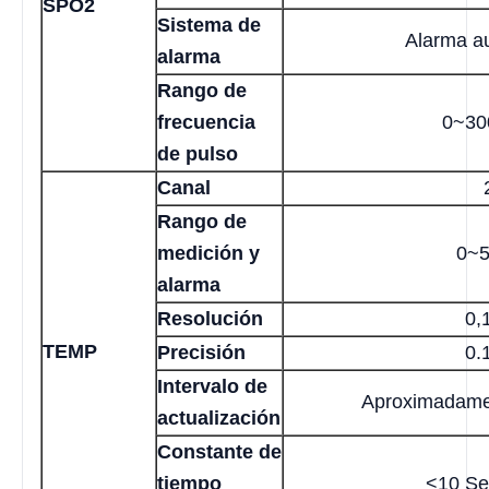
SPO2
Sistema de
Alarma au
alarma
Rango de
frecuencia
0~30
de pulso
Canal
Rango de
medición y
0~5
alarma
Resolución
0,
TEMP
Precisión
0.
Intervalo de
Aproximadame
actualización
Constante de
tiempo
<10 Se