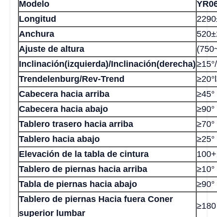
Modelo
YR0
Longitud
229
Anchura
520
Ajuste de altura
(750
Inclinación(izquierda)/Inclinación(derecha)
≥15°
Trendelenburg/Rev-Trend
≥20°
Cabecera hacia arriba
≥45°
Cabecera hacia abajo
≥90°
Tablero trasero hacia arriba
≥70°
Tablero hacia abajo
≥25°
Elevación de la tabla de cintura
100
Tablero de piernas hacia arriba
≥10°
Tabla de piernas hacia abajo
≥90°
Tablero de piernas Hacia fuera Coner
≥180
superior lumbar