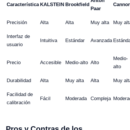
Anton
Característica
KALSTEIN
Brookfield
Canno
Paar
Precisión
Alta
Alta
Muy alta
Muy alt
Interfaz de
Intuitiva
Estándar
Avanzada
Estánd
usuario
Medio-
Precio
Accesible
Medio-alto
Alto
alto
Durabilidad
Alta
Muy alta
Alta
Muy alt
Facilidad de
Fácil
Moderada
Compleja
Modera
calibración
Pros y Contras de los