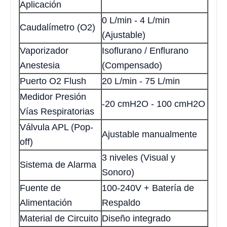
Aplicación
0 L/min - 4 L/min
Caudalímetro (O2)
(Ajustable)
Vaporizador
Isoflurano / Enflurano
Anestesia
(Compensado)
Puerto O2 Flush
20 L/min - 75 L/min
Medidor Presión
-20 cmH2O - 100 cmH2O
Vías Respiratorias
Válvula APL (Pop-
Ajustable manualmente
off)
3 niveles (Visual y
Sistema de Alarma
Sonoro)
Fuente de
100-240V + Batería de
Alimentación
Respaldo
Material de Circuito
Diseño integrado