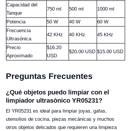
Capacidad del
750 ml
500 ml
1000 ml
Tanque
Potencia
50 W
40 W
60 W
Frecuencia
42 KHz
40 KHz
45 KHz
Ultrasónica
Precio
$16.20
$20.00 USD
$15.00 USD
Aproximado
USD
Preguntas Frecuentes
¿Qué objetos puedo limpiar con el
limpiador ultrasónico YR05231?
El YR05231 es ideal para limpiar joyas, gafas,
utensilios de cocina, piezas mecánicas y muchos
otros objetos delicados que requieren una limpieza