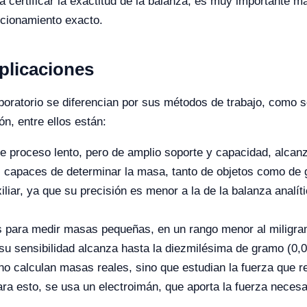
a certificar la exactitud de la balanza, es muy importante m
ncionamiento exacto.
plicaciones
boratorio se diferencian por sus métodos de trabajo, como 
n, entre ellos están:
e proceso lento, pero de amplio soporte y capacidad, alca
, capaces de determinar la masa, tanto de objetos como de 
liar, ya que su precisión es menor a la de la balanza analí
s para medir masas pequeñas, en un rango menor al miligr
 su sensibilidad alcanza hasta la diezmilésima de gramo (0,
 no calculan masas reales, sino que estudian la fuerza que r
ra esto, se usa un electroimán, que aporta la fuerza necesar