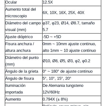
Ocular
12.5X
Aumento total del
6X, 10X, 16X, 25X, 40X
microscopio
Diámetro del campo
φ37, φ23, Ø14, Ø8.7, tamaño
visual (mm)
5.7
Ajuste dióptrico
-5D ~ +5D
Fisura anchura /
0mm ~ 10mm ajuste continuo,
altura anchura
alto 1mm ~ 10 ajuste continuo
Diámetro del punto
Ø10, Ø8, Ø5, Ø3, φ2, φ0.2
(mm)
Ángulo de la grieta
0° ~ 180° de ajuste continuo
Ángulo de fisura
5°, 10°, 15°, 20°
Iluminación
De Alemania tungsteno
importada
12V/60Hz
Aumento
0.794X (± 8%)