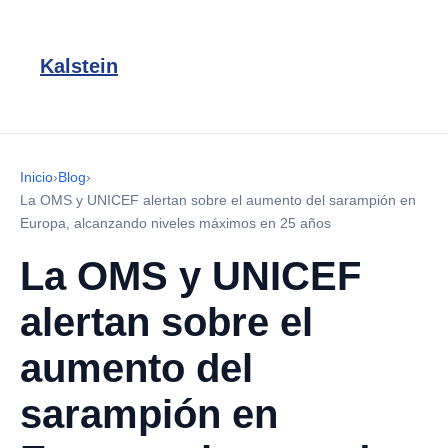
Kalstein
Inicio
›
Blog
›
La OMS y UNICEF alertan sobre el aumento del sarampión en
Europa, alcanzando niveles máximos en 25 años
La OMS y UNICEF
alertan sobre el
aumento del
sarampión en