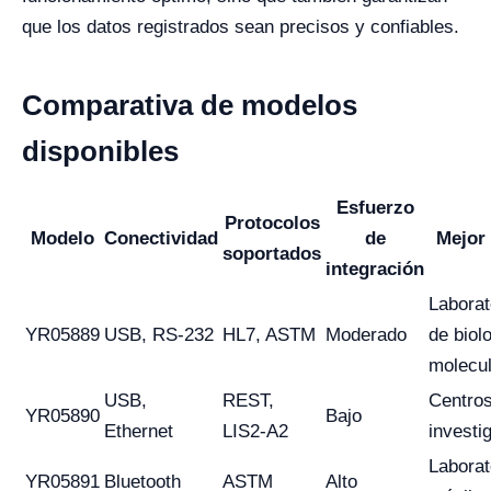
que los datos registrados sean precisos y confiables.
Comparativa de modelos
disponibles
Esfuerzo
Protocolos
Modelo
Conectividad
de
Mejor
soportados
integración
Laborat
YR05889
USB, RS-232
HL7, ASTM
Moderado
de biol
molecul
USB,
REST,
Centro
YR05890
Bajo
Ethernet
LIS2-A2
investi
Laborat
YR05891
Bluetooth
ASTM
Alto