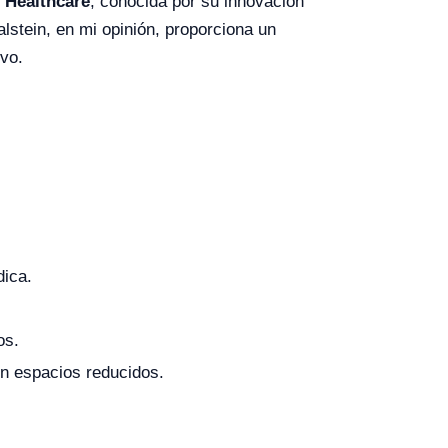
 Healthcare
, conocida por su innovación
lstein, en mi opinión, proporciona un
ivo.
dica.
os.
n espacios reducidos.