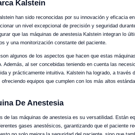
rca Kalstein
stein han sido reconocidas por su innovación y eficacia en
ionar un nivel excepcional de precisión y seguridad durante
rar que las máquinas de anestesia Kalstein integran lo últ
os y una monitorización constante del paciente.
uso son algunos de los aspectos que hacen que estas máquinas
o. Además, al ser concebidas teniendo en cuenta las necesid
da y prácticamente intuitiva. Kalstein ha logrado, a través d
a, ofreciendo equipos que cumplen con los más altos estánda
uina De Anestesia
s de las máquinas de anestesia es su versatilidad. Están 
ferentes gases anestésicos, garantizando que el paciente re
sto no solo mejora la seguridad del paciente, sino que tam