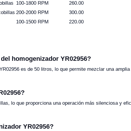
billas
100-1800 RPM
260.00
obillas
200-2000 RPM
300.00
100-1500 RPM
220.00
a del homogenizador YR02956?
R02956 es de 50 litros, lo que permite mezclar una ampli
YR02956?
illas, lo que proporciona una operación más silenciosa y ef
enizador YR02956?