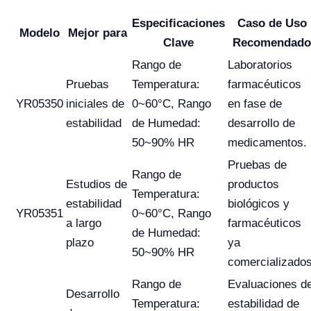
Especificaciones
Caso de Uso
Modelo
Mejor para
Clave
Recomendado
Rango de
Laboratorios
Pruebas
Temperatura:
farmacéuticos
YR05350
iniciales de
0~60°C, Rango
en fase de
estabilidad
de Humedad:
desarrollo de
50~90% HR
medicamentos.
Pruebas de
Rango de
Estudios de
productos
Temperatura:
estabilidad
biológicos y
YR05351
0~60°C, Rango
a largo
farmacéuticos
de Humedad:
plazo
ya
50~90% HR
comercializados
Rango de
Evaluaciones d
Desarrollo
Temperatura:
estabilidad de