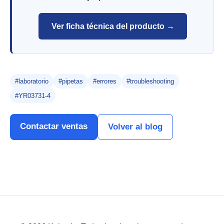
Ver ficha técnica del producto →
#laboratorio
#pipetas
#errores
#troubleshooting
#YR03731-4
Contactar ventas
Volver al blog