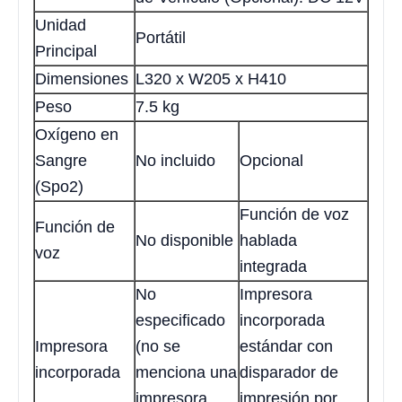
Unidad
Portátil
Principal
Dimensiones
L320 x W205 x H410
Peso
7.5 kg
Oxígeno en
Sangre
No incluido
Opcional
(Spo2)
Función de voz
Función de
No disponible
hablada
voz
integrada
No
Impresora
especificado
incorporada
Impresora
(no se
estándar con
incorporada
menciona una
disparador de
impresora
impresión por