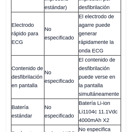
estándar)
desfibrilación
El electrodo de
Electrodo
agarre puede
No
rápido para
generar
especificado
ECG
rápidamente la
onda ECG
El contenido de
Contenido de
desfibrilación
No
desfibrilación
puede verse en
especificado
en pantalla
la pantalla
simultáneamente
Batería Li-ion
Batería
No
Li1104c 11.1Vdc
estándar
especificado
4000mAh X2
No especifica