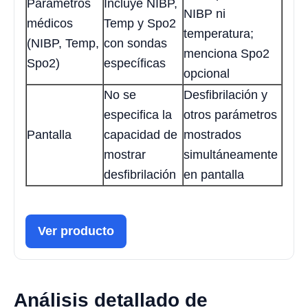
Parámetros
Incluye NIBP,
NIBP ni
médicos
Temp y Spo2
temperatura;
(NIBP, Temp,
con sondas
menciona Spo2
Spo2)
específicas
opcional
No se
Desfibrilación y
especifica la
otros parámetros
Pantalla
capacidad de
mostrados
mostrar
simultáneamente
desfibrilación
en pantalla
Ver producto
Análisis detallado de