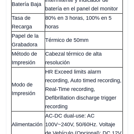
intermitente y indicador de
Batería Baja
batería en el panel del monitor
Tasa de
80% en 3 horas, 100% en 5
Recarga
horas
Papel de la
Térmico de 50mm
Grabadora
Método de
Cabezal térmico de alta
Impresión
resolución
HR Exceed limits alarm
recording, Auto timed recording,
Modo de
Real-Time recording,
Impresión
Defibrillation discharge trigger
recording
AC-DC dual-use: AC
Alimentación
100V~240V, 50/60Hz. Voltaje
de Vehículo (Opcional): DC 12V