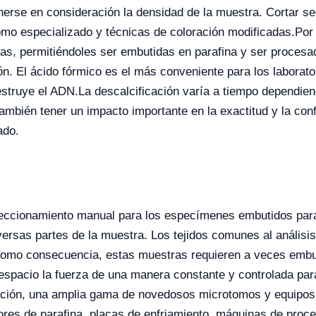
enerse en consideración la densidad de la muestra. Cortar s
omo especializado y técnicas de coloración modificadas.
Por
as, permitiéndoles ser embutidas en parafina y ser procesada
ón. El ácido fórmico es el más conveniente para los laborator
destruye el ADN.
La descalcificación varía a tiempo dependiend
mbién tener un impacto importante en la exactitud y la confi
ado.
ccionamiento manual para los especímenes embutidos parafi
versas partes de la muestra.
Los tejidos comunes al análisis
mo consecuencia, estas muestras requieren a veces embuti
pacio la fuerza de una manera constante y controlada para
ción, una amplia gama de novedosos microtomos y equipos
ores de parafina, placas de enfriamiento, máquinas de proce