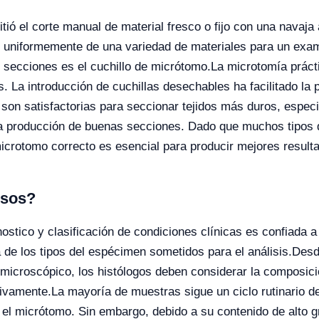
ió el corte manual de material fresco o fijo con una navaj
s uniformemente de una variedad de materiales para un exa
 secciones es el cuchillo de micrótomo.
La microtomía prác
s. La introducción de cuchillas desechables ha facilitado l
on satisfactorias para seccionar tejidos más duros, especia
 la producción de buenas secciones. Dado que muchos tipos
microtomo correcto es esencial para producir mejores resul
esos?
nostico y clasificación de condiciones clínicas es confiada a
 de los tipos del espécimen sometidos para el análisis.
Desde
microscópico, los histólogos deben considerar la composici
ivamente.
La mayoría de muestras sigue un ciclo rutinario d
 el micrótomo. Sin embargo, debido a su contenido de alto gr