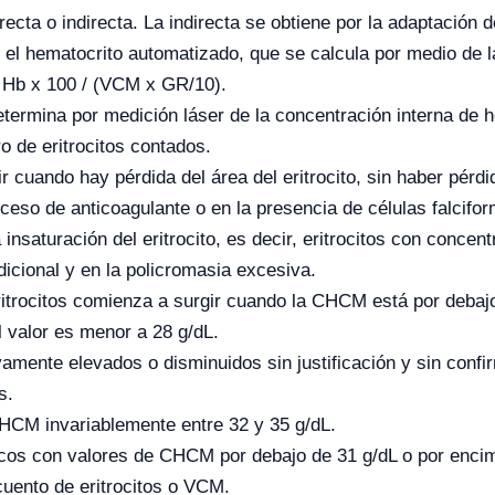
ta o indirecta. La indirecta se obtiene por la adaptación d
 el hematocrito automatizado, que se calcula por medio de 
= Hb x 100 / (VCM x GR/10).
ermina por medición láser de la concentración interna de he
o de eritrocitos contados.
cuando hay pérdida del área del eritrocito, sin haber pérd
ceso de anticoagulante o en la presencia de células falcifor
insaturación del eritrocito, es decir, eritrocitos con conce
dicional y en la policromasia excesiva.
ritrocitos comienza a surgir cuando la CHCM está por debaj
 valor es menor a 28 g/dL.
mente elevados o disminuidos sin justificación y sin confirm
s.
HCM invariablemente entre 32 y 35 g/dL.
cos con valores de CHCM por debajo de 31 g/dL o por encima
cuento de eritrocitos o VCM.