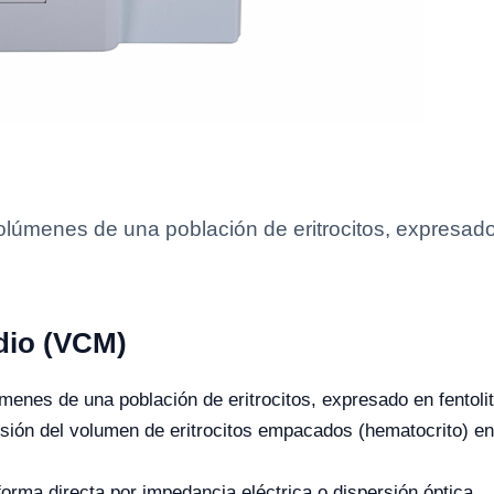
lúmenes de una población de eritrocitos, expresado 
dio (VCM)
enes de una población de eritrocitos, expresado en fentolitr
sión del volumen de eritrocitos empacados (hematocrito) en
rma directa por impedancia eléctrica o dispersión óptica.