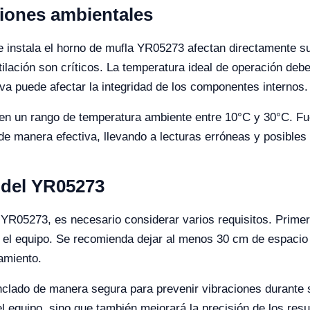
ciones ambientales
 instala el horno de mufla YR05273 afectan directamente su
lación son críticos. La temperatura ideal de operación debe
a puede afectar la integridad de los componentes internos.
en un rango de temperatura ambiente entre 10°C y 30°C. Fue
e manera efectiva, llevando a lecturas erróneas y posibles f
 del YR05273
 YR05273, es necesario considerar varios requisitos. Primer
el equipo. Se recomienda dejar al menos 30 cm de espacio lib
tamiento.
nclado de manera segura para prevenir vibraciones durante 
el equipo, sino que también mejorará la precisión de los res