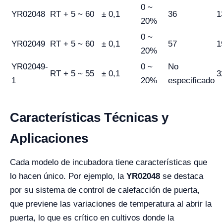
0 ~
YR02048
RT + 5 ~ 60
± 0,1
36
1
20%
0 ~
YR02049
RT + 5 ~ 60
± 0,1
57
1
20%
YR02049-
0 ~
No
RT + 5 ~ 55
± 0,1
3
1
20%
especificado
Características Técnicas y
Aplicaciones
Cada modelo de incubadora tiene características que
lo hacen único. Por ejemplo, la
YR02048
se destaca
por su sistema de control de calefacción de puerta,
que previene las variaciones de temperatura al abrir la
puerta, lo que es crítico en cultivos donde la