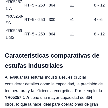
YR05257-
RT+5～250
864
±1
8～12
1-A
YR05258-
RT+5～250
300
±1
4～6
SS
YR05259-
RT+5～250
864
±1
8～12
1-SS
Características comparativas de
estufas industriales
Al evaluar las estufas industriales, es crucial
considerar detalles como la capacidad, la precisión de
temperatura y la eficiencia energética. Por ejemplo, la
YR05257-1-A
tiene una mayor capacidad de 864
litros, lo que la hace ideal para operaciones de gran