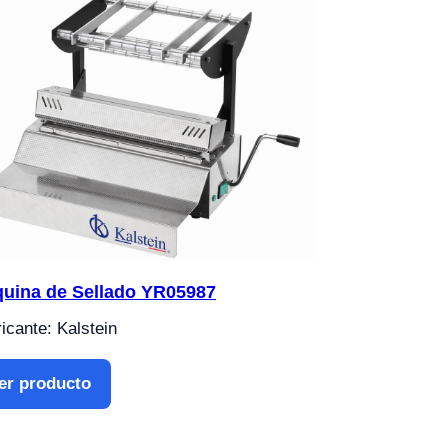
uina de Sellado YR05987
icante: Kalstein
er producto