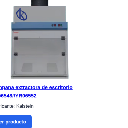
pana extractora de escritorio
6548//YR06552
icante: Kalstein
er producto