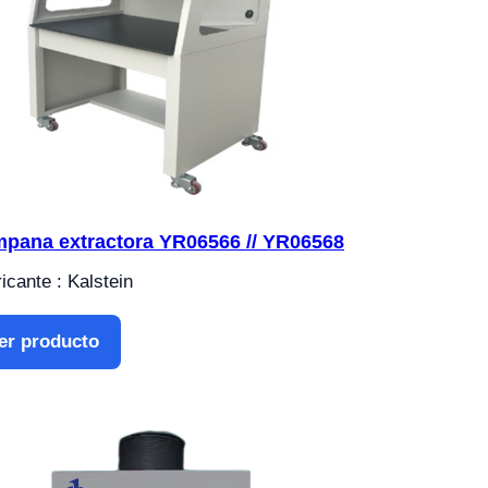
pana extractora YR06566 // YR06568
icante : Kalstein
er producto