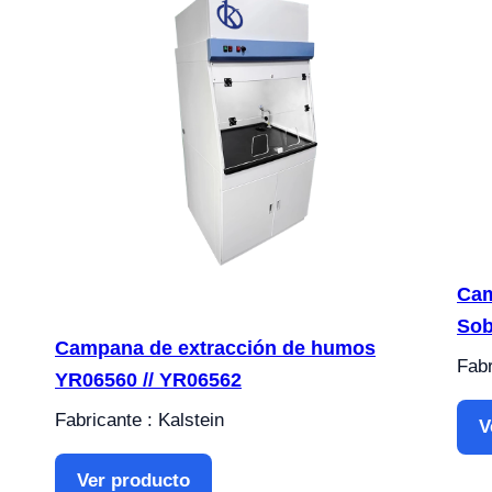
Cam
Sob
Campana de extracción de humos
Fabr
YR06560 // YR06562
Fabricante : Kalstein
V
Ver producto