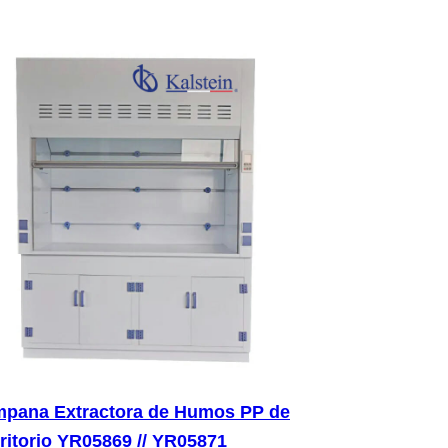
pana Extractora de Humos PP de
ritorio YR05869 // YR05871