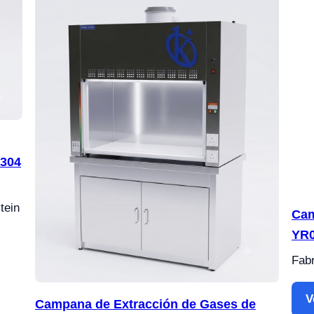
 304
tein
Cam
YR0
Fabr
V
Campana de Extracción de Gases de