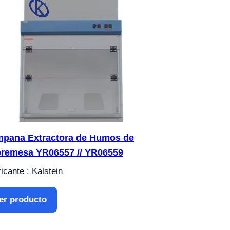
pana Extractora de Humos de
remesa YR06557 // YR06559
icante : Kalstein
er producto