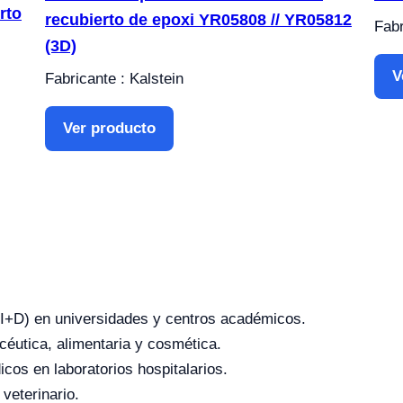
rto
recubierto de epoxi YR05808 // YR05812
Fabr
(3D)
V
Fabricante : Kalstein
Ver producto
o (I+D) en universidades y centros académicos.
céutica, alimentaria y cosmética.
icos en laboratorios hospitalarios.
 veterinario.