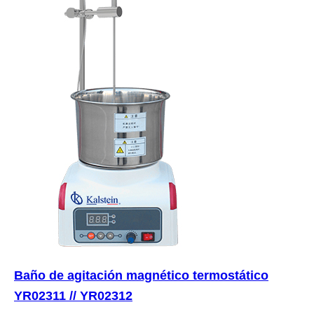
Baño de agitación magnético termostático
YR02311 // YR02312