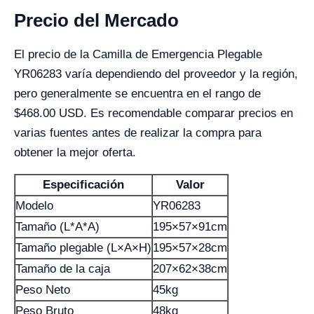
Precio del Mercado
El precio de la Camilla de Emergencia Plegable
YR06283 varía dependiendo del proveedor y la región,
pero generalmente se encuentra en el rango de
$468.00 USD. Es recomendable comparar precios en
varias fuentes antes de realizar la compra para
obtener la mejor oferta.
Especificación
Valor
Modelo
YR06283
Tamaño (L*A*A)
195×57×91cm
Tamaño plegable (L×A×H)
195×57×28cm
Tamaño de la caja
207×62×38cm
Peso Neto
45kg
Peso Bruto
48kg